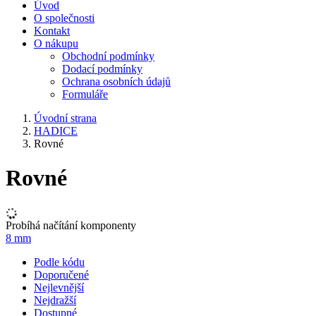
Úvod
O společnosti
Kontakt
O nákupu
Obchodní podmínky
Dodací podmínky
Ochrana osobních údajů
Formuláře
Úvodní strana
HADICE
Rovné
Rovné
Probíhá načítání komponenty
8 mm
Podle kódu
Doporučené
Nejlevnější
Nejdražší
Dostupné