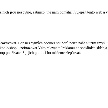
ich jsou nezbytné, zatímco jiné nám pomáhají vylepšit tento web a vá
deaktivovat. Bez nezbytných cookies souborů nelze naše služby smyslu
n e-shopu, zobrazovat Vám relevantní reklamu na sociálních sítích a 
hop používáte. S jejich pomocí ho můžeme zlepšovat.