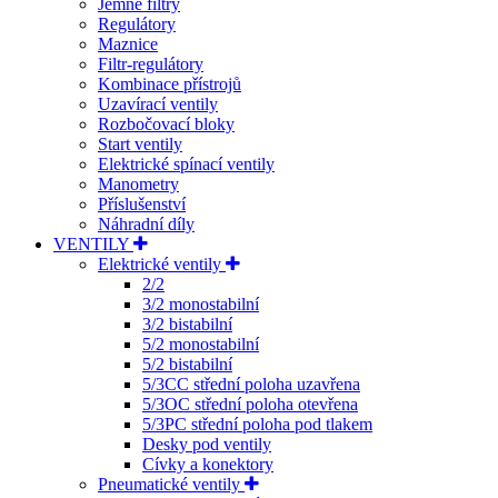
Jemné filtry
Regulátory
Maznice
Filtr-regulátory
Kombinace přístrojů
Uzavírací ventily
Rozbočovací bloky
Start ventily
Elektrické spínací ventily
Manometry
Příslušenství
Náhradní díly
VENTILY
Elektrické ventily
2/2
3/2 monostabilní
3/2 bistabilní
5/2 monostabilní
5/2 bistabilní
5/3CC střední poloha uzavřena
5/3OC střední poloha otevřena
5/3PC střední poloha pod tlakem
Desky pod ventily
Cívky a konektory
Pneumatické ventily