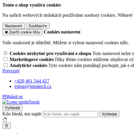
Tento e-shop využívá cookies
Na našich webových stránkách používáme soubory cookies. Některé z n
Nastavení
Souhlasím
Cookies nastavení
Zavřít cookie lištu
Vaše soukromí je důležité. Můžete si vybrat nastavení cookies níže.
Cookies nezbytné pro využívání e-shopu
Toto nastavení nelze 
Marketingové cookies
Díky těmto cookies můžeme zlepšovat výko
Analytické cookies
Tyto cookies nám pomáhají pochopit, jak e-s
Potvrzuji
+420 461 544 427
eshop@intratech.cz
Přihlásit se
Vyhledat
Kdo hledá, ten najde
Vyhledat
☰