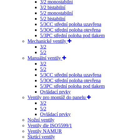
3/2 monostabilní
3/2 bistabilní
5/2 monostabilní
5/2 bistabilní
5/3CC střední poloha uzavřena
5/3OC střední poloha otevřena
5/3PC střední poloha pod tlakem
Mechanické ventily
3/2
5/2
Manuální ventily
3/2
5/2
5/3CC střední poloha uzavřena
5/3OC střední poloha otevřena
5/3PC střední poloha pod tlakem
Ovládací prvky
Ventily pro montáž do panelu
3/2
5/2
Ovládací prvky
Nožní ventily
Ventily dle ISO5599/1
Ventily NAMUR
Škrtící ventily