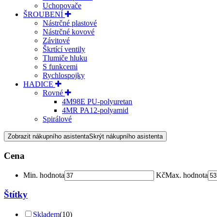
Uchopovače
ŠROUBENÍ
Nástrčné plastové
Nástrčné kovové
Závitové
Škrtící ventily
Tlumiče hluku
S funkcemi
Rychlospojky
HADICE
Rovné
4M98E PU-polyuretan
4MR PA12-polyamid
Spirálové
Zobrazit nákupního asistenta
Skrýt nákupního asistenta
Cena
Min. hodnota
Kč
Max. hodnota
Štítky
Skladem
(10)