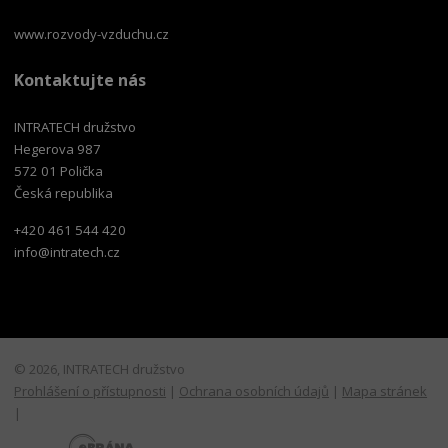
www.rozvody-vzduchu.cz
Kontaktujte nás
INTRATECH družstvo
Hegerova 987
572 01 Polička
Česká republika
+420 461 544 420
info@intratech.cz
© 2026, INTRATECH družstvo
Prohlášení o přístupnosti
|
Ochrana osobních údajů
|
Mapa stránek
|
E