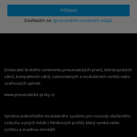
Přihlásit
Souhlasím se
zpracováním osobních údajů
.
Dodavatel širokého sortimentu pneumatických prvků, teleskopických
válců, kompaktních válců, samostatných a modulárních ventilů nebo
svařovacích upínek.
www.pneumaticke-prvky.cz
Výrobce jedinečného modulárního systému pro rozvody stlačeného
vzduchu a jiných médií z hliníkových profilů, který vyniká velmi
rychlou a snadnou montáží.