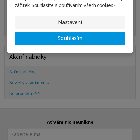
zážitek. Souhlasíte s používáním všech cookies?
PŘÍSLUŠENSTVÍ
ŠROUBENÍ
Nastavení
HADICE
Souhlasím
Akční nabídky
Akční nabídky
Novinky v sortimentu
Nejprodávanější
Ať vám nic neunikne