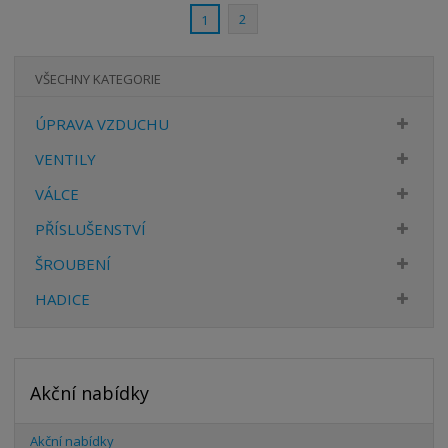
t
s
t
2
1
v
t
í
v
í
VŠECHNY KATEGORIE
ÚPRAVA VZDUCHU
VENTILY
VÁLCE
PŘÍSLUŠENSTVÍ
ŠROUBENÍ
HADICE
Akční nabídky
Akční nabídky