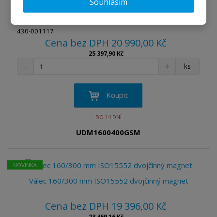
Souhlasím
v
t
Válec 160/400 mm ISO15552 dvojčinný magnet
í
v
í
430-001117
Cena bez DPH 20 990,00 Kč
25 397,90 Kč
S
N
Z
ks
n
a
m
í
v
ě
ž
ý
n
Koupit
i
š
i
t
i
t
DO 14 DNÍ
m
t
p
n
m
UDM1600400GSM
o
o
n
ž
o
č
s
ž
e
NOVINKA
t
s
t
v
t
Válec 160/300 mm ISO15552 dvojčinný magnet
í
v
í
Cena bez DPH 19 396,00 Kč
23 469,16 Kč