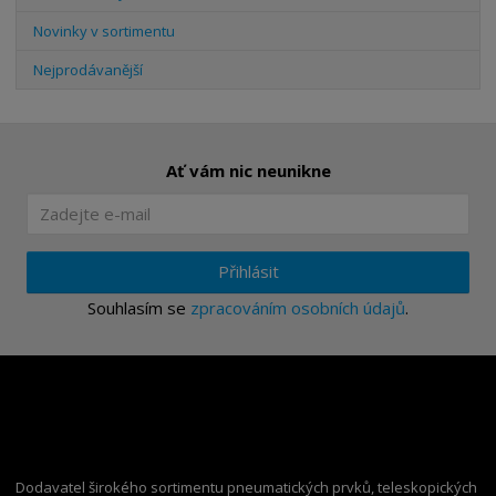
Novinky v sortimentu
Nejprodávanější
Ať vám nic neunikne
Přihlásit
Souhlasím se
zpracováním osobních údajů
.
Dodavatel širokého sortimentu pneumatických prvků, teleskopických