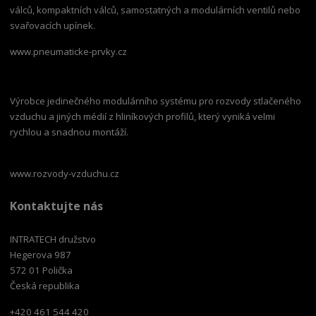
válců, kompaktních válců, samostatných a modulárních ventilů nebo
svařovacích upínek.
www.pneumaticke-prvky.cz
Výrobce jedinečného modulárního systému pro rozvody stlačeného
vzduchu a jiných médií z hliníkových profilů, který vyniká velmi
rychlou a snadnou montáží.
www.rozvody-vzduchu.cz
Kontaktujte nás
INTRATECH družstvo
Hegerova 987
572 01 Polička
Česká republika
+420 461 544 420