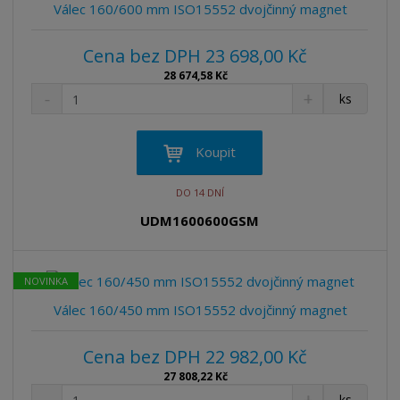
v
t
Válec 160/600 mm ISO15552 dvojčinný magnet
í
v
í
Cena bez DPH 23 698,00 Kč
28 674,58 Kč
S
N
Z
ks
n
a
m
í
v
ě
ž
ý
n
Koupit
i
š
i
t
i
t
DO 14 DNÍ
m
t
p
n
m
UDM1600600GSM
o
o
n
ž
o
č
s
ž
e
NOVINKA
t
s
t
v
t
Válec 160/450 mm ISO15552 dvojčinný magnet
í
v
í
Cena bez DPH 22 982,00 Kč
27 808,22 Kč
S
N
Z
ks