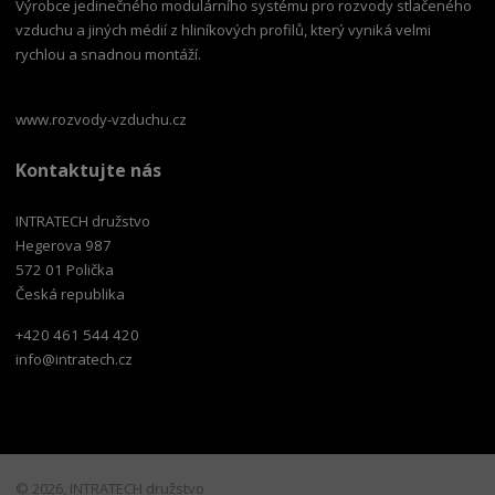
Výrobce jedinečného modulárního systému pro rozvody stlačeného
vzduchu a jiných médií z hliníkových profilů, který vyniká velmi
rychlou a snadnou montáží.
www.rozvody-vzduchu.cz
Kontaktujte nás
INTRATECH družstvo
Hegerova 987
572 01 Polička
Česká republika
+420 461 544 420
info@intratech.cz
© 2026, INTRATECH družstvo