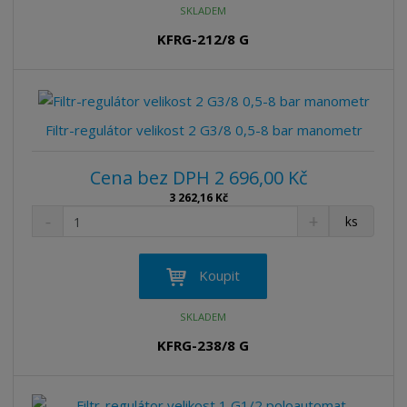
t
SKLADEM
m
t
p
n
m
KFRG-212/8 G
o
o
n
ž
o
č
s
ž
e
t
s
t
v
t
Filtr-regulátor velikost 2 G3/8 0,5-8 bar manometr
í
v
í
Cena bez DPH 2 696,00 Kč
3 262,16 Kč
S
N
Z
ks
n
a
m
í
v
ě
ž
ý
n
Koupit
i
š
i
t
i
t
SKLADEM
m
t
p
n
m
KFRG-238/8 G
o
o
n
ž
o
č
s
ž
e