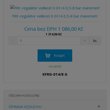
ž
o
s
ž
e
t
s
t
v
t
Filtr-regulátor velikost 0 G1/4 0,5-8 bar manometr
í
v
í
Cena bez DPH 1 086,00 Kč
1 314,06 Kč
S
N
Z
ks
n
a
m
í
v
ě
ž
ý
n
Koupit
i
š
i
t
i
t
SKLADEM
m
t
p
n
m
KFRG-014/8 G
o
o
n
ž
o
č
s
ž
e
t
s
t
VŠECHNY KATEGORIE
v
t
í
v
ÚPRAVA VZDUCHU
í