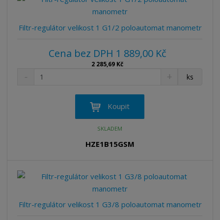
t
s
t
v
t
í
v
Filtr-regulátor velikost 1 G1/2 poloautomat manometr
í
Cena bez DPH 1 889,00 Kč
2 285,69 Kč
S
N
Z
ks
n
a
m
í
v
ě
ž
ý
n
Koupit
i
š
i
t
i
t
SKLADEM
m
t
p
n
m
HZE1B15GSM
o
o
n
ž
o
č
s
ž
e
t
s
t
v
t
í
v
Filtr-regulátor velikost 1 G3/8 poloautomat manometr
í