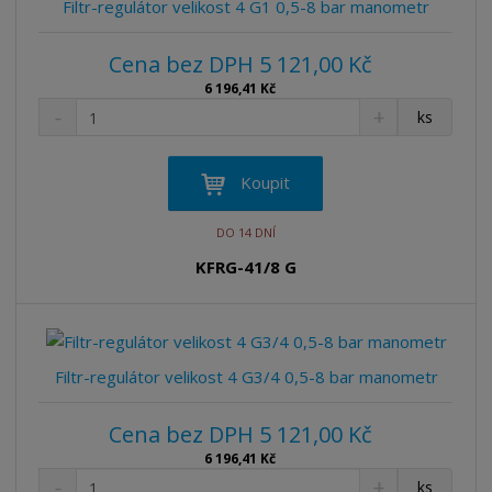
Filtr-regulátor velikost 4 G1 0,5-8 bar manometr
z
l
o
í
k
k
v
p
Cena bez DPH 5 121,00 Kč
o
o
ý
r
o
6 196,41 Kč
v
v
v
S
N
Z
d
ks
ý
ý
ý
n
a
m
u
v
v
p
í
v
ě
k
ž
ý
ý
ý
i
n
Koupit
t
i
š
p
p
s
i
ů
t
i
i
i
t
DO 14 DNÍ
m
t
p
s
s
n
m
KFRG-41/8 G
o
o
n
ž
o
č
s
ž
e
t
s
t
v
t
Filtr-regulátor velikost 4 G3/4 0,5-8 bar manometr
í
v
í
Cena bez DPH 5 121,00 Kč
6 196,41 Kč
S
N
Z
ks