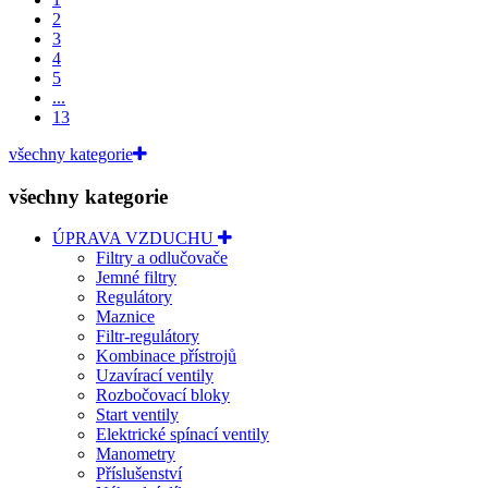
2
3
4
5
...
13
všechny kategorie
všechny kategorie
ÚPRAVA VZDUCHU
Filtry a odlučovače
Jemné filtry
Regulátory
Maznice
Filtr-regulátory
Kombinace přístrojů
Uzavírací ventily
Rozbočovací bloky
Start ventily
Elektrické spínací ventily
Manometry
Příslušenství