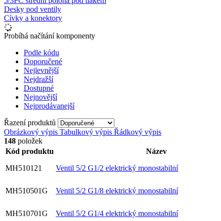
5/3PC střední poloha pod tlakem
Desky pod ventily
Cívky a konektory
Probíhá načítání komponenty
Podle kódu
Doporučené
Nejlevnější
Nejdražší
Dostupné
Nejnovější
Nejprodávanejší
Řazení produktů
Obrázkový výpis
Tabulkový výpis
Řádkový výpis
148
položek
Kód produktu
Název
MH510121
Ventil 5/2 G1/2 elektrický monostabilní
MH510501G
Ventil 5/2 G1/8 elektrický monostabilní
MH510701G
Ventil 5/2 G1/4 elektrický monostabilní