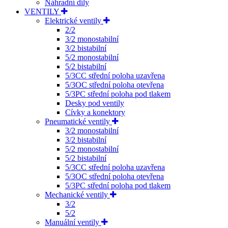
Náhradní díly
VENTILY
Elektrické ventily
2/2
3/2 monostabilní
3/2 bistabilní
5/2 monostabilní
5/2 bistabilní
5/3CC střední poloha uzavřena
5/3OC střední poloha otevřena
5/3PC střední poloha pod tlakem
Desky pod ventily
Cívky a konektory
Pneumatické ventily
3/2 monostabilní
3/2 bistabilní
5/2 monostabilní
5/2 bistabilní
5/3CC střední poloha uzavřena
5/3OC střední poloha otevřena
5/3PC střední poloha pod tlakem
Mechanické ventily
3/2
5/2
Manuální ventily