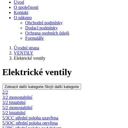
Úvod
O společnosti
Kontakt
O nákupu
Obchodní podmínky
Dodací podmínky
Ochrana osobních údajů
Formuláře
Úvodní strana
VENTILY
Elektrické ventily
Elektrické ventily
Zobrazit další kategorie
Skrýt další kategorie
2/2
3/2 monostabilní
3/2 bistabilní
5/2 monostabilní
5/2 bistabilní
5/3CC střední poloha uzavřena
5/3OC střední poloha otevřena