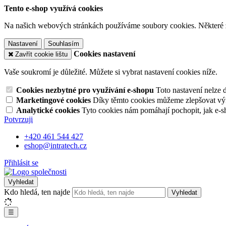
Tento e-shop využívá cookies
Na našich webových stránkách používáme soubory cookies. Některé z n
Nastavení
Souhlasím
Cookies nastavení
Zavřít cookie lištu
Vaše soukromí je důležité. Můžete si vybrat nastavení cookies níže.
Cookies nezbytné pro využívání e-shopu
Toto nastavení nelze 
Marketingové cookies
Díky těmto cookies můžeme zlepšovat výko
Analytické cookies
Tyto cookies nám pomáhají pochopit, jak e-s
Potvrzuji
+420 461 544 427
eshop@intratech.cz
Přihlásit se
Vyhledat
Kdo hledá, ten najde
Vyhledat
☰