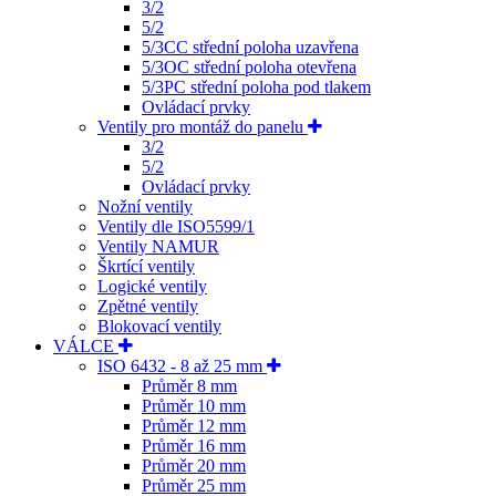
3/2
5/2
5/3CC střední poloha uzavřena
5/3OC střední poloha otevřena
5/3PC střední poloha pod tlakem
Ovládací prvky
Ventily pro montáž do panelu
3/2
5/2
Ovládací prvky
Nožní ventily
Ventily dle ISO5599/1
Ventily NAMUR
Škrtící ventily
Logické ventily
Zpětné ventily
Blokovací ventily
VÁLCE
ISO 6432 - 8 až 25 mm
Průměr 8 mm
Průměr 10 mm
Průměr 12 mm
Průměr 16 mm
Průměr 20 mm
Průměr 25 mm