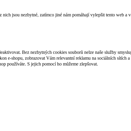
ich jsou nezbytné, zatímco jiné nám pomáhají vylepšit tento web a vá
deaktivovat. Bez nezbytných cookies souborů nelze naše služby smyslu
n e-shopu, zobrazovat Vám relevantní reklamu na sociálních sítích a 
hop používáte. S jejich pomocí ho můžeme zlepšovat.