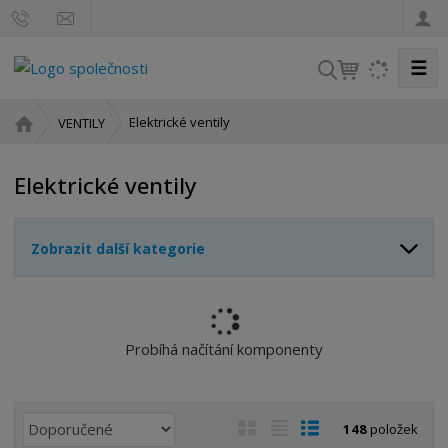
☰
V
y
h
Ú
Elektrické ventily
VENTILY
l
v
o
e
Elektrické ventily
d
d
n
a
í
t
Zobrazit další kategorie
s
t
r
a
n
Probíhá načítání komponenty
a
Ř
O
T
Ř
148
položek
a