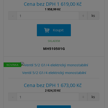
Cena bez DPH 1 619,00 Kč
1 958,99 Kč
S
N
Z
ks
n
a
m
í
v
ě
ž
ý
n
Koupit
i
š
i
t
i
t
SKLADEM
m
t
p
n
m
MH510501G
o
o
n
ž
o
č
s
ž
e
NOVINKA
t
s
t
v
t
Ventil 5/2 G1/4 elektrický monostabilní
í
v
í
Cena bez DPH 1 673,00 Kč
2 024,33 Kč
S
N
Z
ks
n
a
m
í
v
ě