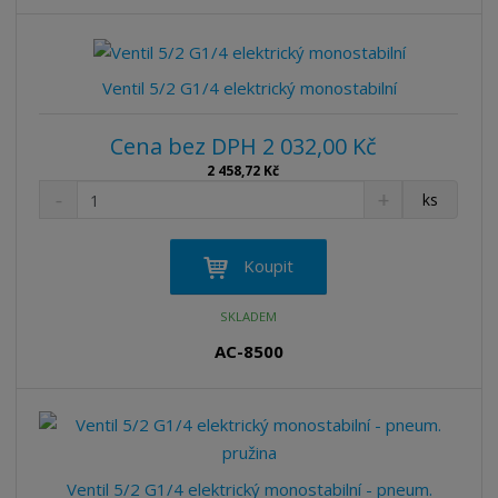
ž
o
č
s
ž
e
t
s
t
v
t
Ventil 5/2 G1/4 elektrický monostabilní
í
v
í
Cena bez DPH 2 032,00 Kč
2 458,72 Kč
S
N
Z
ks
n
a
m
í
v
ě
ž
ý
n
Koupit
i
š
i
t
i
t
SKLADEM
m
t
p
n
m
AC-8500
o
o
n
ž
o
č
s
ž
e
t
s
t
v
t
í
v
Ventil 5/2 G1/4 elektrický monostabilní - pneum.