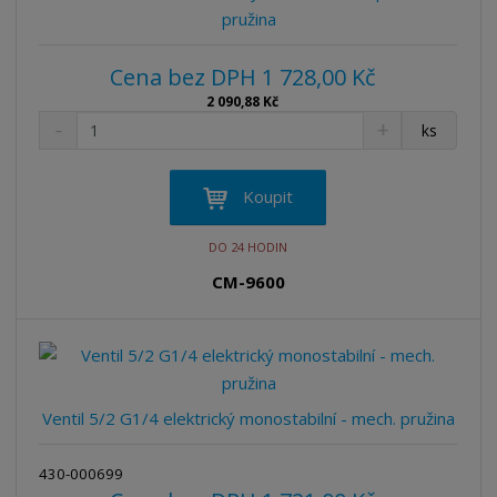
í
pružina
Cena bez DPH 1 728,00 Kč
2 090,88 Kč
S
N
Z
ks
n
a
m
í
v
ě
ž
ý
n
Koupit
i
š
i
t
i
t
DO 24 HODIN
m
t
p
n
m
CM-9600
o
o
n
ž
o
č
s
ž
e
t
s
t
v
t
í
v
Ventil 5/2 G1/4 elektrický monostabilní - mech. pružina
í
430-000699