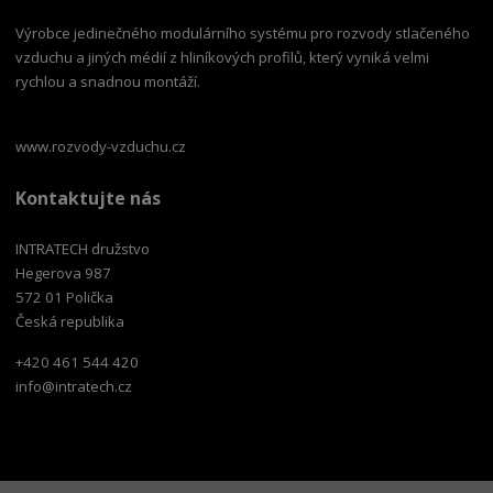
Výrobce jedinečného modulárního systému pro rozvody stlačeného
vzduchu a jiných médií z hliníkových profilů, který vyniká velmi
rychlou a snadnou montáží.
www.rozvody-vzduchu.cz
Kontaktujte nás
INTRATECH družstvo
Hegerova 987
572 01 Polička
Česká republika
+420 461 544 420
info@intratech.cz