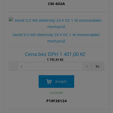
p
n
m
CM-602A
o
o
n
ž
o
č
s
ž
e
t
s
t
v
t
í
v
Ventil 5/2 M5 elektrický 24 V DC 1 W monostabilní-
í
mech.pruž.
Cena bez DPH 1 431,00 Kč
1 731,51 Kč
S
N
Z
ks
n
a
m
í
v
ě
ž
ý
n
Koupit
i
š
i
t
i
t
SKLADEM
m
t
p
n
m
P10F26124
o
o
n
ž
o
č