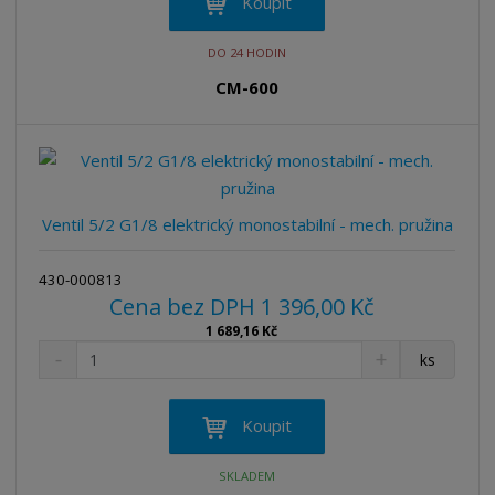
n
Koupit
i
š
i
t
i
t
DO 24 HODIN
m
t
p
n
m
CM-600
o
o
n
ž
o
č
s
ž
e
t
s
t
v
t
í
v
Ventil 5/2 G1/8 elektrický monostabilní - mech. pružina
í
430-000813
Cena bez DPH 1 396,00 Kč
1 689,16 Kč
S
N
Z
ks
n
a
m
í
v
ě
ž
ý
n
Koupit
i
š
i
t
i
t
SKLADEM
m
t