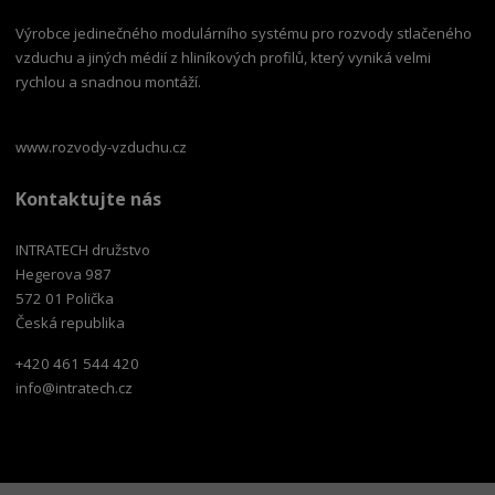
Výrobce jedinečného modulárního systému pro rozvody stlačeného
vzduchu a jiných médií z hliníkových profilů, který vyniká velmi
rychlou a snadnou montáží.
www.rozvody-vzduchu.cz
Kontaktujte nás
INTRATECH družstvo
Hegerova 987
572 01 Polička
Česká republika
+420 461 544 420
info@intratech.cz