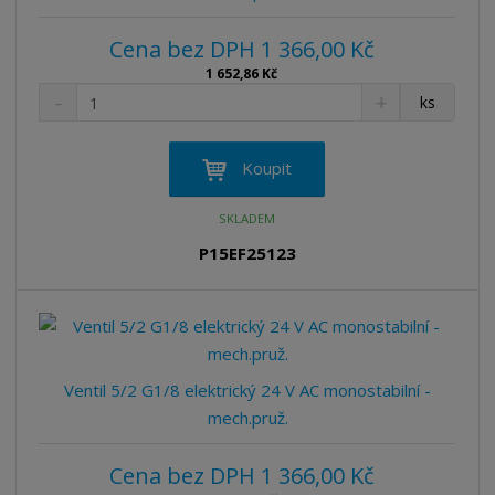
Cena bez DPH 1 366,00 Kč
1 652,86 Kč
S
N
Z
ks
n
a
m
í
v
ě
ž
ý
n
Koupit
i
š
i
t
i
t
SKLADEM
m
t
p
n
m
P15EF25123
o
o
n
ž
o
č
s
ž
e
t
s
t
v
t
í
v
Ventil 5/2 G1/8 elektrický 24 V AC monostabilní -
í
mech.pruž.
Cena bez DPH 1 366,00 Kč