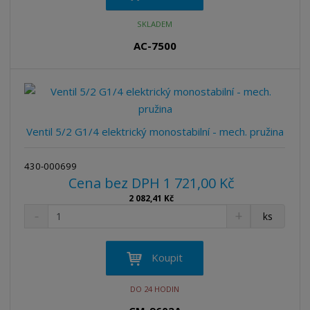
i
š
i
t
i
t
SKLADEM
m
t
p
n
m
AC-7500
o
o
n
ž
o
č
s
ž
e
t
s
t
v
t
í
v
Ventil 5/2 G1/4 elektrický monostabilní - mech. pružina
í
430-000699
Cena bez DPH 1 721,00 Kč
2 082,41 Kč
S
N
Z
ks
n
a
m
í
v
ě
ž
ý
n
Koupit
i
š
i
t
i
t
DO 24 HODIN
m
t
p
n
m