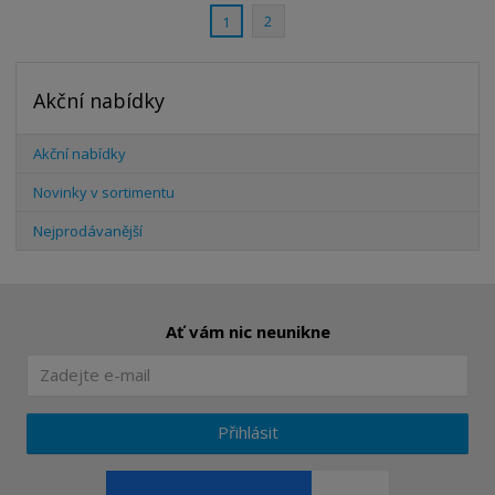
t
s
t
2
1
v
t
í
v
í
Akční nabídky
Akční nabídky
Novinky v sortimentu
Nejprodávanější
Ať vám nic neunikne
Přihlásit