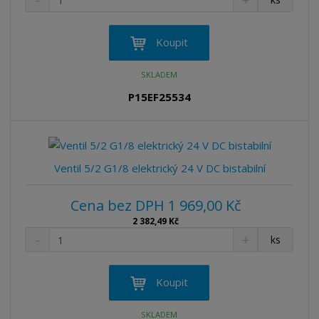
n
a
m
í
v
ě
ž
ý
n
Koupit
i
š
i
t
i
t
SKLADEM
m
t
p
n
m
P15EF25534
o
o
n
ž
o
č
s
ž
e
t
s
t
v
t
Ventil 5/2 G1/8 elektrický 24 V DC bistabilní
í
v
í
Cena bez DPH 1 969,00 Kč
2 382,49 Kč
S
N
Z
ks
n
a
m
í
v
ě
ž
ý
n
Koupit
i
š
i
t
i
t
SKLADEM