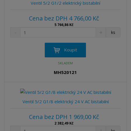
v
t
Ventil 5/2 G1/2 elektrický bistabilní
í
v
í
Cena bez DPH 4 766,00 Kč
5 766,86 Kč
S
N
Z
ks
n
a
m
í
v
ě
ž
ý
n
Koupit
i
š
i
t
i
t
SKLADEM
m
t
p
n
m
MH520121
o
o
n
ž
o
č
s
ž
e
t
s
t
v
t
Ventil 5/2 G1/8 elektrický 24 V AC bistabilní
í
v
í
Cena bez DPH 1 969,00 Kč
2 382,49 Kč
S
N
Z
ks