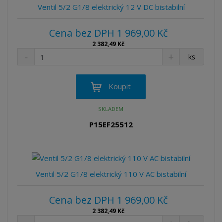
v
t
Ventil 5/2 G1/8 elektrický 12 V DC bistabilní
í
v
í
Cena bez DPH 1 969,00 Kč
2 382,49 Kč
S
N
Z
ks
n
a
m
í
v
ě
ž
ý
n
Koupit
i
š
i
t
i
t
SKLADEM
m
t
p
n
m
P15EF25512
o
o
n
ž
o
č
s
ž
e
t
s
t
v
t
Ventil 5/2 G1/8 elektrický 110 V AC bistabilní
í
v
í
Cena bez DPH 1 969,00 Kč
2 382,49 Kč
S
N
Z