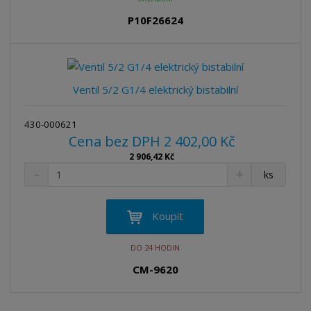
m
t
p
n
m
P10F26624
o
o
n
ž
o
č
s
ž
e
t
s
t
v
t
Ventil 5/2 G1/4 elektrický bistabilní
í
v
í
430-000621
Cena bez DPH 2 402,00 Kč
2 906,42 Kč
S
N
Z
ks
n
a
m
í
v
ě
ž
ý
n
Koupit
i
š
i
t
i
t
DO 24 HODIN
m
t
p
n
m
CM-9620
o
o
n
ž
o
č
s
ž
e