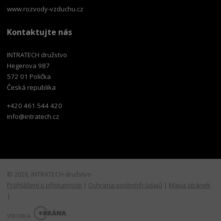
www.rozvody-vzduchu.cz
Kontaktujte nás
INTRATECH družstvo
Hegerova 987
572 01 Polička
Česká republika
+420 461 544 420
info@intratech.cz
© 2026, INTRATECH družstvo
Prohlášení o přístupnosti
|
Ochrana osobních údajů
|
Mapa stránek
|
E
B
VYROBILA
R