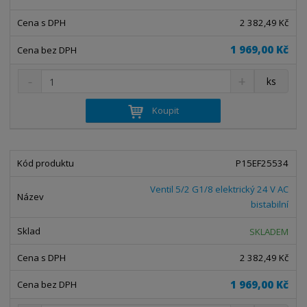
v
t
í
v
2 382,49 Kč
í
1 969,00 Kč
S
N
Z
ks
n
a
m
í
v
ě
Koupit
ž
ý
n
i
š
i
t
i
t
m
t
P15EF25534
p
n
m
o
o
n
Ventil 5/2 G1/8 elektrický 24 V AC
ž
o
č
bistabilní
s
ž
e
t
s
t
SKLADEM
v
t
í
v
2 382,49 Kč
í
1 969,00 Kč