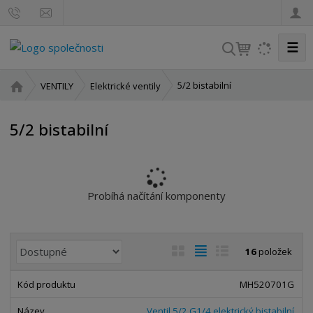
☰
V
y
h
Ú
5/2 bistabilní
VENTILY
Elektrické ventily
l
v
o
e
5/2 bistabilní
d
d
n
a
í
t
s
t
Probíhá načítání komponenty
r
a
n
Ř
O
T
Ř
16
položek
a
a
b
a
á
z
r
b
d
MH520701G
e
á
u
k
n
Ventil 5/2 G1/4 elektrický bistabilní