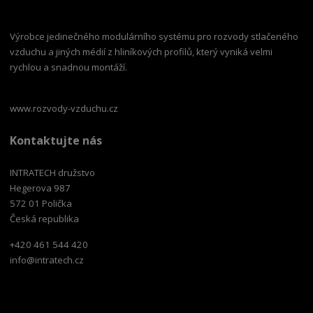
Výrobce jedinečného modulárního systému pro rozvody stlačeného
vzduchu a jiných médií z hliníkových profilů, který vyniká velmi
rychlou a snadnou montáží.
www.rozvody-vzduchu.cz
Kontaktujte nás
INTRATECH družstvo
Hegerova 987
572 01 Polička
Česká republika
+420 461 544 420
info@intratech.cz