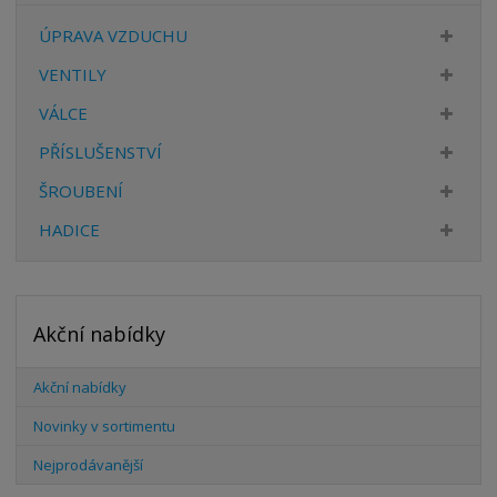
v
t
í
v
ÚPRAVA VZDUCHU
í
VENTILY
VÁLCE
PŘÍSLUŠENSTVÍ
ŠROUBENÍ
HADICE
Akční nabídky
Akční nabídky
Novinky v sortimentu
Nejprodávanější