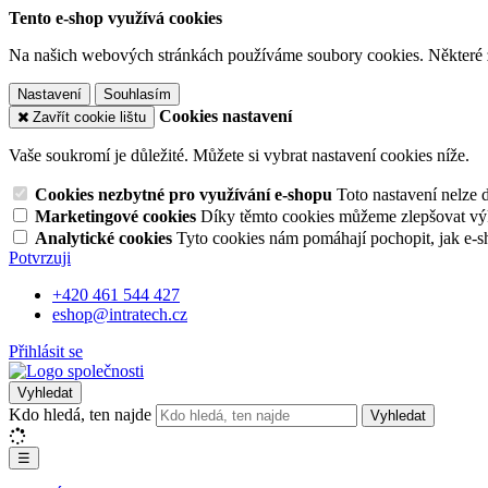
Tento e-shop využívá cookies
Na našich webových stránkách používáme soubory cookies. Některé z n
Nastavení
Souhlasím
Cookies nastavení
Zavřít cookie lištu
Vaše soukromí je důležité. Můžete si vybrat nastavení cookies níže.
Cookies nezbytné pro využívání e-shopu
Toto nastavení nelze 
Marketingové cookies
Díky těmto cookies můžeme zlepšovat výko
Analytické cookies
Tyto cookies nám pomáhají pochopit, jak e-s
Potvrzuji
+420 461 544 427
eshop@intratech.cz
Přihlásit se
Vyhledat
Kdo hledá, ten najde
Vyhledat
☰