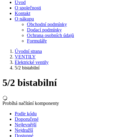
Úvod
O společnosti
Kontakt
O nákupu
Obchodní podmínky
Dodací podmínky
Ochrana osobních údajů
Formuláře
Úvodní strana
VENTILY
Elektrické ventily
5/2 bistabilní
5/2 bistabilní
Probíhá načítání komponenty
Podle kódu
Doporučené
Nejlevnější
Nejdražší
Dostupné