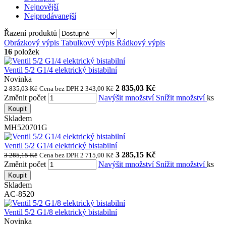
Nejnovější
Nejprodávanejší
Řazení produktů
Obrázkový výpis
Tabulkový výpis
Řádkový výpis
16
položek
Ventil 5/2 G1/4 elektrický bistabilní
Novinka
2 835,03 Kč
2 835,03 Kč
Cena bez DPH 2 343,00 Kč
Změnit počet
Navýšit množství
Snížit množství
ks
Koupit
Skladem
MH520701G
Ventil 5/2 G1/4 elektrický bistabilní
3 285,15 Kč
3 285,15 Kč
Cena bez DPH 2 715,00 Kč
Změnit počet
Navýšit množství
Snížit množství
ks
Koupit
Skladem
AC-8520
Ventil 5/2 G1/8 elektrický bistabilní
Novinka