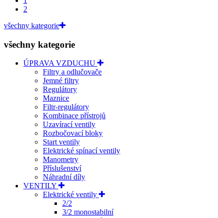
1
2
všechny kategorie
všechny kategorie
ÚPRAVA VZDUCHU
Filtry a odlučovače
Jemné filtry
Regulátory
Maznice
Filtr-regulátory
Kombinace přístrojů
Uzavírací ventily
Rozbočovací bloky
Start ventily
Elektrické spínací ventily
Manometry
Příslušenství
Náhradní díly
VENTILY
Elektrické ventily
2/2
3/2 monostabilní