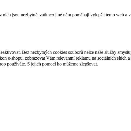
ich jsou nezbytné, zatímco jiné nám pomáhají vylepšit tento web a vá
deaktivovat. Bez nezbytných cookies souborů nelze naše služby smyslu
n e-shopu, zobrazovat Vám relevantní reklamu na sociálních sítích a 
hop používáte. S jejich pomocí ho můžeme zlepšovat.