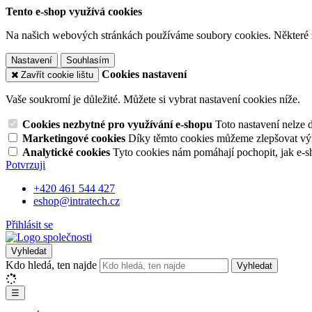
Tento e-shop využívá cookies
Na našich webových stránkách používáme soubory cookies. Některé z n
Nastavení
Souhlasím
Cookies nastavení
Zavřít cookie lištu
Vaše soukromí je důležité. Můžete si vybrat nastavení cookies níže.
Cookies nezbytné pro využívání e-shopu
Toto nastavení nelze 
Marketingové cookies
Díky těmto cookies můžeme zlepšovat výko
Analytické cookies
Tyto cookies nám pomáhají pochopit, jak e-s
Potvrzuji
+420 461 544 427
eshop@intratech.cz
Přihlásit se
Vyhledat
Kdo hledá, ten najde
Vyhledat
☰