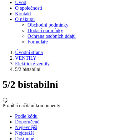
Úvod
O společnosti
Kontakt
O nákupu
Obchodní podmínky
Dodací podmínky
Ochrana osobních údajů
Formuláře
Úvodní strana
VENTILY
Elektrické ventily
5/2 bistabilní
5/2 bistabilní
Probíhá načítání komponenty
Podle kódu
Doporučené
Nejlevnější
Nejdražší
Dostupné