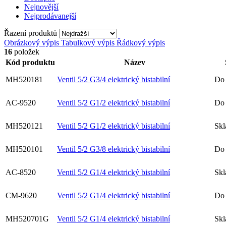
Nejnovější
Nejprodávanejší
Řazení produktů
Obrázkový výpis
Tabulkový výpis
Řádkový výpis
16
položek
Kód produktu
Název
MH520181
Ventil 5/2 G3/4 elektrický bistabilní
Do 
AC-9520
Ventil 5/2 G1/2 elektrický bistabilní
Do 
MH520121
Ventil 5/2 G1/2 elektrický bistabilní
Sk
MH520101
Ventil 5/2 G3/8 elektrický bistabilní
Do 
AC-8520
Ventil 5/2 G1/4 elektrický bistabilní
Sk
CM-9620
Ventil 5/2 G1/4 elektrický bistabilní
Do 
MH520701G
Ventil 5/2 G1/4 elektrický bistabilní
Sk