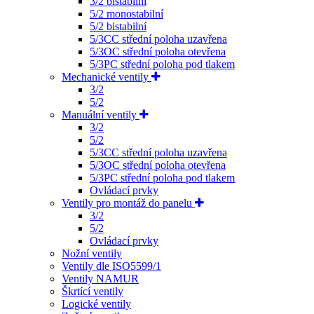
3/2 bistabilní
5/2 monostabilní
5/2 bistabilní
5/3CC střední poloha uzavřena
5/3OC střední poloha otevřena
5/3PC střední poloha pod tlakem
Mechanické ventily
3/2
5/2
Manuální ventily
3/2
5/2
5/3CC střední poloha uzavřena
5/3OC střední poloha otevřena
5/3PC střední poloha pod tlakem
Ovládací prvky
Ventily pro montáž do panelu
3/2
5/2
Ovládací prvky
Nožní ventily
Ventily dle ISO5599/1
Ventily NAMUR
Škrtící ventily
Logické ventily