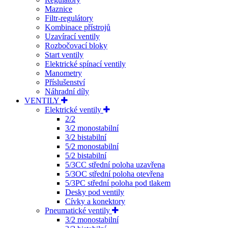
Maznice
Filtr-regulátory
Kombinace přístrojů
Uzavírací ventily
Rozbočovací bloky
Start ventily
Elektrické spínací ventily
Manometry
Příslušenství
Náhradní díly
VENTILY
Elektrické ventily
2/2
3/2 monostabilní
3/2 bistabilní
5/2 monostabilní
5/2 bistabilní
5/3CC střední poloha uzavřena
5/3OC střední poloha otevřena
5/3PC střední poloha pod tlakem
Desky pod ventily
Cívky a konektory
Pneumatické ventily
3/2 monostabilní