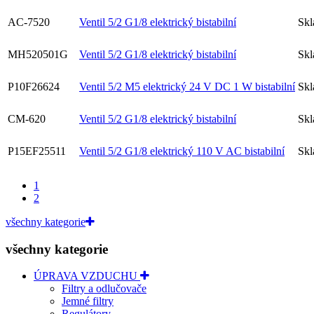
AC-7520
Ventil 5/2 G1/8 elektrický bistabilní
Sk
MH520501G
Ventil 5/2 G1/8 elektrický bistabilní
Sk
P10F26624
Ventil 5/2 M5 elektrický 24 V DC 1 W bistabilní
Sk
CM-620
Ventil 5/2 G1/8 elektrický bistabilní
Sk
P15EF25511
Ventil 5/2 G1/8 elektrický 110 V AC bistabilní
Sk
1
2
všechny kategorie
všechny kategorie
ÚPRAVA VZDUCHU
Filtry a odlučovače
Jemné filtry
Regulátory