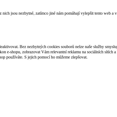
ich jsou nezbytné, zatímco jiné nám pomáhají vylepšit tento web a vá
deaktivovat. Bez nezbytných cookies souborů nelze naše služby smyslu
n e-shopu, zobrazovat Vám relevantní reklamu na sociálních sítích a 
hop používáte. S jejich pomocí ho můžeme zlepšovat.