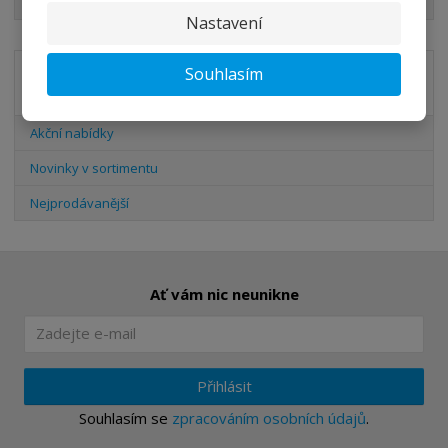
Nastavení
Souhlasím
Akční nabídky
Akční nabídky
Novinky v sortimentu
Nejprodávanější
Ať vám nic neunikne
Přihlásit
Souhlasím se
zpracováním osobních údajů
.