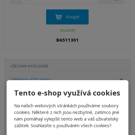
n
a
m
í
v
ě
ž
ý
n
Koupit
i
š
i
t
i
t
SKLADEM
m
t
p
n
m
BA511301
o
o
n
ž
o
č
s
ž
e
t
s
t
VŠECHNY KATEGORIE
v
t
í
v
ÚPRAVA VZDUCHU
í
VENTILY
Tento e-shop využívá cookies
VÁLCE
Na našich webových stránkách používáme soubory
PŘÍSLUŠENSTVÍ
cookies. Některé z nich jsou nezbytné, zatímco jiné
nám pomáhají vylepšit tento web a váš uživatelský
ŠROUBENÍ
zážitek. Souhlasíte s používáním všech cookies?
HADICE